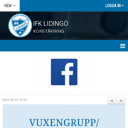
HEM
LOGGA IN
IFK LIDINGÖ
KONSTÅKNING
HEM
NYHETER
SPONSORER/INSAMLINGAR
BLI STÖDMEDLEM
2022-09-05 10:04
<
>
BEHOVSFOND " ALLA PÅ IS"