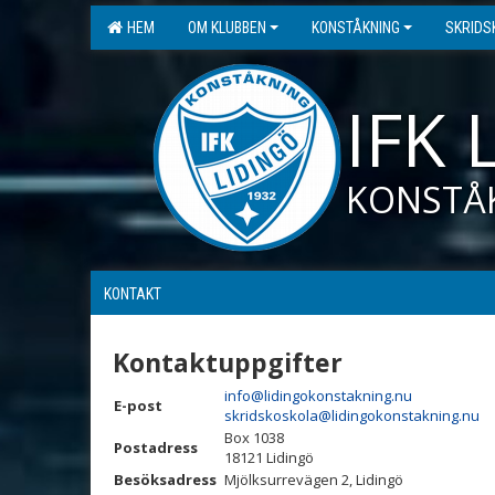
HEM
OM KLUBBEN
KONSTÅKNING
SKRIDS
IFK 
KONSTÅ
KONTAKT
Kontaktuppgifter
info@lidingokonstakning.nu
E-post
skridskoskola@lidingokonstakning.nu
Box 1038
Postadress
18121 Lidingö
Besöksadress
Mjölksurrevägen 2, Lidingö