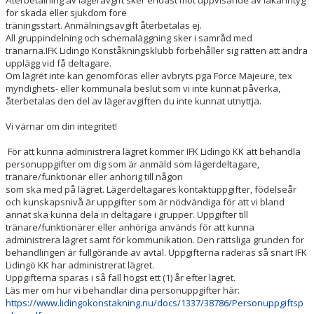
Återbetalning av lägeravgift sker endast mot uppvisande av läkarintyg
för skada eller sjukdom före
träningsstart. Anmälningsavgift återbetalas ej.
All gruppindelning och schemaläggning sker i samråd med
tränarna.IFK Lidingö Konståkningsklubb förbehåller sig rätten att ändra
upplägg vid få deltagare.
Om lägret inte kan genomföras eller avbryts pga Force Majeure, tex
myndighets- eller kommunala beslut som vi inte kunnat påverka,
återbetalas den del av lägeravgiften du inte kunnat utnyttja.
Vi värnar om din integritet!
För att kunna administrera lägret kommer IFK Lidingö KK att behandla
personuppgifter om dig som är anmäld som lägerdeltagare,
tränare/funktionär eller anhörig till någon
som ska med på lägret. Lägerdeltagares kontaktuppgifter, födelseår
och kunskapsnivå är uppgifter som är nödvändiga för att vi bland
annat ska kunna dela in deltagare i grupper. Uppgifter till
tränare/funktionärer eller anhöriga används för att kunna
administrera lägret samt för kommunikation. Den rättsliga grunden för
behandlingen är fullgörande av avtal. Uppgifterna raderas så snart IFK
Lidingö KK har administrerat lägret.
Uppgifterna sparas i så fall högst ett (1) år efter lägret.
Läs mer om hur vi behandlar dina personuppgifter här:
https://www.lidingokonstakning.nu/docs/1337/38786/Personuppgiftsp