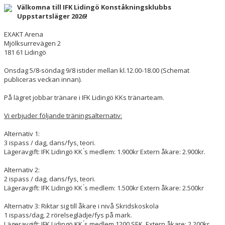
Välkomna till IFK Lidingö Konståkningsklubbs
Uppstartsläger 2026!
EXAKT Arena
Mjölksurrevägen 2
181 61 Lidingö
Onsdag 5/8-söndag 9/8 istider mellan kl.12.00-18.00 (Schemat
publiceras veckan innan).
På lägret jobbar tränare i IFK Lidingö KKs tränarteam.
Vi erbjuder följande träningsalternativ:
Alternativ 1:
3 ispass / dag, dans/fys, teori.
Lägeravgift: IFK Lidingö KK ́s medlem: 1.900kr Extern åkare: 2.900kr.
Alternativ 2:
2 ispass / dag, dans/fys, teori.
Lägeravgift: IFK Lidingö KK ́s medlem: 1.500kr Extern åkare: 2.500kr
Alternativ 3: Riktar sig till åkare i nivå Skridskoskola
1 ispass/dag, 2 rörelseglädje/fys på mark.
Lägeravgift: IFK Lidingö KK ́s medlem 1200 SEK, Extern åkare: 2.200kr