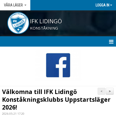
VÅRA LÄGER
LOGGA IN
IFK LIDINGÖ
KONSTÅKNING
HEM
NYHETER
SOMMARLÄGER 2026
ARKIV
Välkomna till IFK Lidingö
<
>
PÅSKLOVSLÄGER 2026
Konståkningsklubbs Uppstartsläger
2026!
2026-05-21 17:20