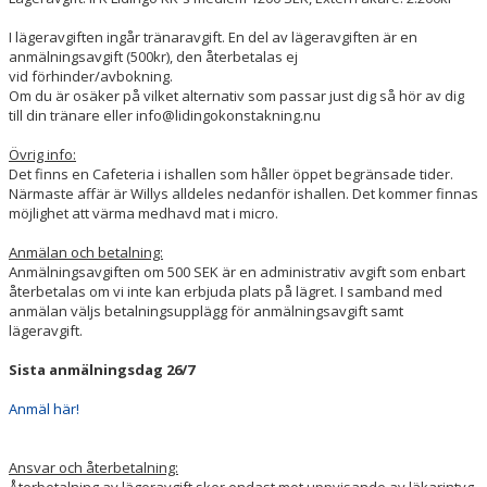
I lägeravgiften ingår tränaravgift. En del av lägeravgiften är en
anmälningsavgift (500kr), den återbetalas ej
vid förhinder/avbokning.
Om du är osäker på vilket alternativ som passar just dig så hör av dig
till din tränare eller info@lidingokonstakning.nu
Övrig info:
Det finns en Cafeteria i ishallen som håller öppet begränsade tider.
Närmaste affär är Willys alldeles nedanför ishallen. Det kommer finnas
möjlighet att värma medhavd mat i micro.
Anmälan och betalning:
Anmälningsavgiften om 500 SEK är en administrativ avgift som enbart
återbetalas om vi inte kan erbjuda plats på lägret. I samband med
anmälan väljs betalningsupplägg för anmälningsavgift samt
lägeravgift.
Sista anmälningsdag 26/7
Anmäl här!
Ansvar och återbetalning: